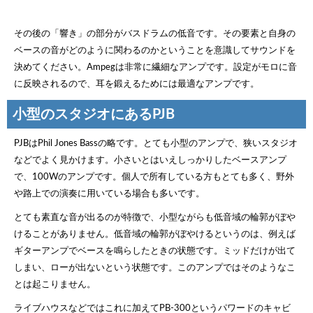
その後の「響き」の部分がバスドラムの低音です。その要素と自身の
ベースの音がどのように関わるのかということを意識してサウンドを
決めてください。Ampegは非常に繊細なアンプです。設定がモロに音
に反映されるので、耳を鍛えるためには最適なアンプです。
小型のスタジオにあるPJB
PJBはPhil Jones Bassの略です。とても小型のアンプで、狭いスタジオ
などでよく見かけます。小さいとはいえしっかりしたベースアンプ
で、100Wのアンプです。個人で所有している方もとても多く、野外
や路上での演奏に用いている場合も多いです。
とても素直な音が出るのが特徴で、小型ながらも低音域の輪郭がぼや
けることがありません。低音域の輪郭がぼやけるというのは、例えば
ギターアンプでベースを鳴らしたときの状態です。ミッドだけが出て
しまい、ローが出ないという状態です。このアンプではそのようなこ
とは起こりません。
ライブハウスなどではこれに加えてPB-300というパワードのキャビ